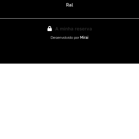
Ral
A minha reserva
Desenvolvido por
Mirai