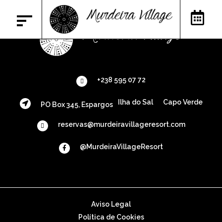
+238 595 07 72
Ilha do Sal
Capo Verde
PO Box 345, Espargos
reservas@murdeiravillageresort.com
@MurdeiraVillageResort
Aviso Legal
Política de Cookies