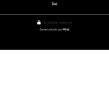
Ral
A minha reserva
Desenvolvido por
Mirai