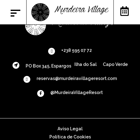
+238 595 07 72
Ilha do Sal
Capo Verde
PO Box 345, Espargos
reservas@murdeiravillageresort.com
@MurdeiraVillageResort
Aviso Legal
Política de Cookies